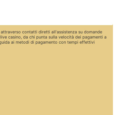
attraverso contatti diretti all'assistenza su domande 
live casino, da chi punta sulla velocità dei pagamenti a 
 guida ai metodi di pagamento con tempi effettivi 