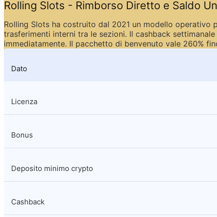
Rolling Slots - Rimborso Diretto e Saldo Un
Rolling Slots ha costruito dal 2021 un modello operativo 
trasferimenti interni tra le sezioni. Il cashback settimanal
immediatamente. Il pacchetto di benvenuto vale 260% fino 
Dato
Licenza
Bonus
Deposito minimo crypto
Cashback