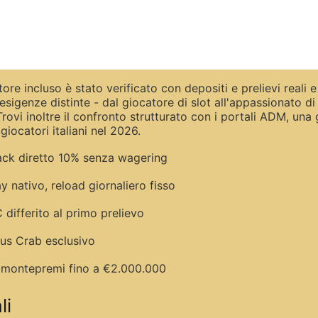
 incluso è stato verificato con depositi e prelievi reali e 
sigenze distinte - dal giocatore di slot all'appassionato di 
rovi inoltre il confronto strutturato con i portali ADM, una
iocatori italiani nel 2026.
back diretto 10% senza wagering
y nativo, reload giornaliero fisso
differito al primo prelievo
nus Crab esclusivo
n montepremi fino a €2.000.000
li