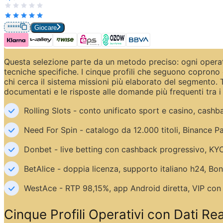
*****
Giocare
Questa selezione parte da un metodo preciso: ogni operatore
tecniche specifiche. I cinque profili che seguono coprono e
chi cerca il sistema missioni più elaborato del segmento. T
documentati e le risposte alle domande più frequenti tra i g
Rolling Slots - conto unificato sport e casino, cash
Need For Spin - catalogo da 12.000 titoli, Binance Pa
Donbet - live betting con cashback progressivo, KYC 
BetAlice - doppia licenza, supporto italiano h24, Bo
WestAce - RTP 98,15%, app Android diretta, VIP co
Cinque Profili Operativi con Dati Rea