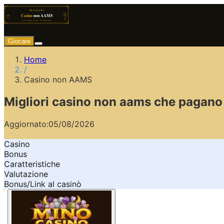
Giocare
Home
/
Casino non AAMS
Migliori casino non aams che pagano s
Aggiornato:
05/08/2026
Casino
Bonus
Caratteristiche
Valutazione
Bonus/Link al casinò