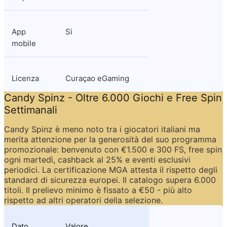
App 
Sì
mobile
Licenza
Curaçao eGaming
Candy Spinz - Oltre 6.000 Giochi e Free Spin 
Settimanali
Candy Spinz è meno noto tra i giocatori italiani ma 
merita attenzione per la generosità del suo programma 
promozionale: benvenuto con €1.500 e 300 FS, free spin 
ogni martedì, cashback al 25% e eventi esclusivi 
periodici. La certificazione MGA attesta il rispetto degli 
standard di sicurezza europei. Il catalogo supera 6.000 
titoli. Il prelievo minimo è fissato a €50 - più alto 
rispetto ad altri operatori della selezione.
Dato
Valore