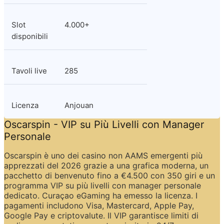
Slot 
4.000+
disponibili
Tavoli live
285
Licenza
Anjouan
Oscarspin - VIP su Più Livelli con Manager 
Personale
Oscarspin è uno dei casino non AAMS emergenti più 
apprezzati del 2026 grazie a una grafica moderna, un 
pacchetto di benvenuto fino a €4.500 con 350 giri e un 
programma VIP su più livelli con manager personale 
dedicato. Curaçao eGaming ha emesso la licenza. I 
pagamenti includono Visa, Mastercard, Apple Pay, 
Google Pay e criptovalute. Il VIP garantisce limiti di 