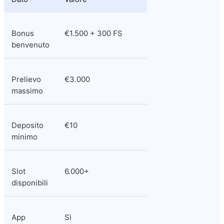
Bonus 
€1.500 + 300 FS
benvenuto
Prelievo 
€3.000
massimo
Deposito 
€10
minimo
Slot 
6.000+
disponibili
App 
Sì