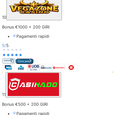
10
Bonus €1000 + 200 GIRI
Pagamenti rapidi
5
/
5
*****
Giocare
11
Bonus €500 + 200 GIRI
Pagamenti rapidi