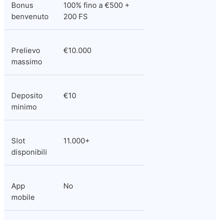
Bonus 
100% fino a €500 + 
benvenuto
200 FS
Prelievo 
€10.000
massimo
Deposito 
€10
minimo
Slot 
11.000+
disponibili
App 
No
mobile