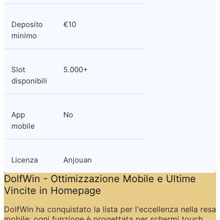
Deposito 
€10
minimo
Slot 
5.000+
disponibili
App 
No
mobile
Licenza
Anjouan
DolfWin - Ottimizzazione Mobile e Ultime 
Vincite in Homepage
DolfWin ha conquistato la lista per l'eccellenza nella resa 
mobile: ogni funzione è progettata per schermi touch 