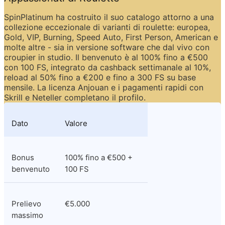
SpinPlatinum ha costruito il suo catalogo attorno a una 
collezione eccezionale di varianti di roulette: europea, 
Gold, VIP, Burning, Speed Auto, First Person, American e 
molte altre - sia in versione software che dal vivo con 
croupier in studio. Il benvenuto è al 100% fino a €500 
con 100 FS, integrato da cashback settimanale al 10%, 
reload al 50% fino a €200 e fino a 300 FS su base 
mensile. La licenza Anjouan e i pagamenti rapidi con 
Skrill e Neteller completano il profilo.
Dato
Valore
Bonus 
100% fino a €500 + 
benvenuto
100 FS
Prelievo 
€5.000
massimo