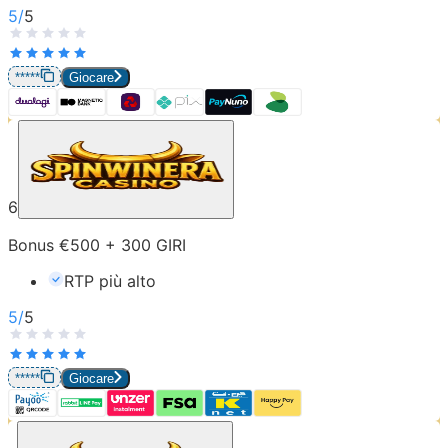
5
/
5
*****
Giocare
6
Bonus €500 + 300 GIRI
RTP più alto
5
/
5
*****
Giocare