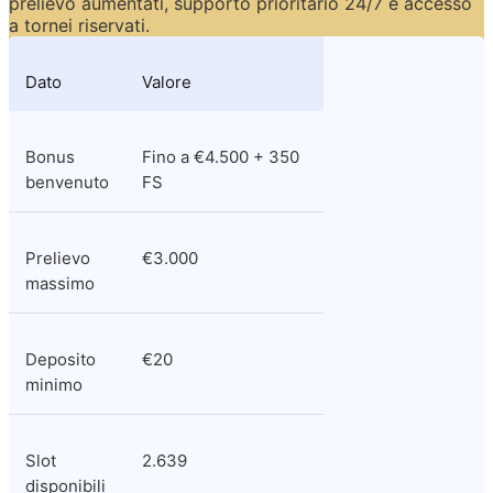
prelievo aumentati, supporto prioritario 24/7 e accesso 
a tornei riservati.
Dato
Valore
Bonus 
Fino a €4.500 + 350 
benvenuto
FS
Prelievo 
€3.000
massimo
Deposito 
€20
minimo
Slot 
2.639
disponibili