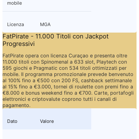
mobile
Licenza
MGA
FatPirate - 11.000 Titoli con Jackpot 
Progressivi
FatPirate opera con licenza Curaçao e presenta oltre 
11.000 titoli con Spinomenal a 633 slot, Playtech con 
595 giochi e Pragmatic con 534 titoli ottimizzati per 
mobile. Il programma promozionale prevede benvenuto 
al 100% fino a €500 con 200 FS, cashback settimanale 
al 15% fino a €3.000, tornei di roulette con premi fino a 
€8.000 e bonus weekend fino a €700. Carte, portafogli 
elettronici e criptovalute coprono tutti i canali di 
pagamento.
Dato
Valore