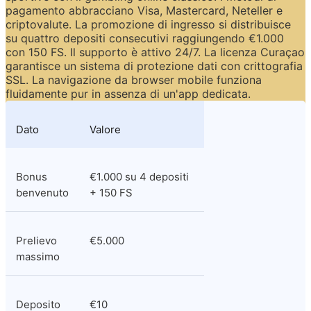
pagamento abbracciano Visa, Mastercard, Neteller e 
criptovalute. La promozione di ingresso si distribuisce 
su quattro depositi consecutivi raggiungendo €1.000 
con 150 FS. Il supporto è attivo 24/7. La licenza Curaçao 
garantisce un sistema di protezione dati con crittografia 
SSL. La navigazione da browser mobile funziona 
fluidamente pur in assenza di un'app dedicata.
Dato
Valore
Bonus 
€1.000 su 4 depositi 
benvenuto
+ 150 FS
Prelievo 
€5.000
massimo
Deposito 
€10