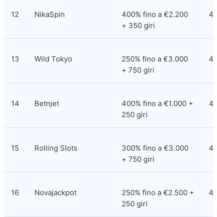
12
NikaSpin
400% fino a €2.200 
4.
+ 350 giri
13
Wild Tokyo
250% fino a €3.000 
4.
+ 750 giri
14
Betnjet
400% fino a €1.000 + 
4.
250 giri
15
Rolling Slots
300% fino a €3.000 
4.
+ 750 giri
16
Novajackpot
250% fino a €2.500 + 
4.
250 giri